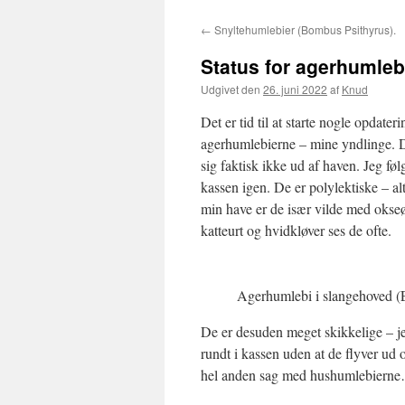
←
Snyltehumlebier (Bombus Psithyrus).
Status for agerhumleb
Udgivet den
26. juni 2022
af
Knud
Det er tid til at starte nogle opdate
agerhumlebierne – mine yndlinge. D
sig faktisk ikke ud af haven. Jeg følg
kassen igen. De er polylektiske – alt
min have er de især vilde med okseø
katteurt og hvidkløver ses de ofte.
Agerhumlebi i slangehoved (E
De er desuden meget skikkelige – je
rundt i kassen uden at de flyver ud o
hel anden sag med hushumlebierne