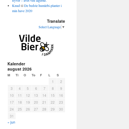
flyver – livet ved lågerne.
Knud
til
De bedste humlebi-planter i
min have 2020
Translate
Select Language
▼
Kalender
august 2026
M
Ti
O
To
F
L
S
1
2
3
4
5
6
7
8
9
10
11
12
13
14
15
16
17
18
19
20
21
22
23
24
25
26
27
28
29
30
31
« jun