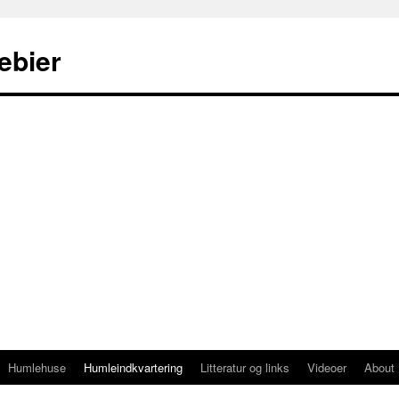
ebier
Humlehuse
Humleindkvartering
Litteratur og links
Videoer
About