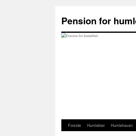
Hop
til
Pension for huml
indhold
Forside
Humlebier
Humlehaven