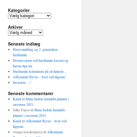
Kategorier
Kategorier
Arkiver
Arkiver
Seneste indlæg
Havevandring og 2. generation
hushumle
Dronesværm ved hushumle kassen og
haven lige nu.
Hushumle kolonierne på sit højeste…
Afkommet flyver – livet ved lågerne.
Invasion….!
Seneste kommentarer
Knud
til
Mine bedste humlebi-planter i
sæsonen 2021
Silke Faisst
til
Mine bedste humlebi-
planter i sæsonen 2021
Knud
til
Afkommet flyver – livet ved
lågerne.
Oxana Sorokoletova
til
Afkommet