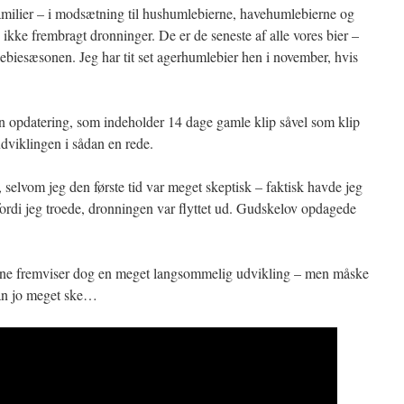
 familier – i modsætning til hushumlebierne, havehumlebierne og
kke frembragt dronninger. De er de seneste af alle vores bier –
lebiesæsonen. Jeg har tit set agerhumlebier hen i november, hvis
 opdatering, som indeholder 14 dage gamle klip såvel som klip
e udviklingen i sådan en rede.
, selvom jeg den første tid var meget skeptisk – faktisk havde jeg
, fordi jeg troede, dronningen var flyttet ud. Gudskelov opdagede
denne fremviser dog en meget langsommelig udvikling – men måske
 kan jo meget ske…