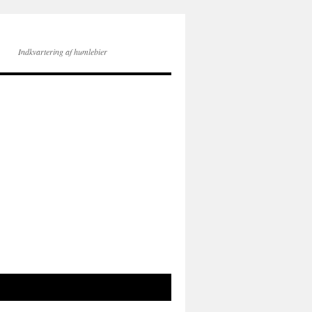
Indkvartering af humlebier