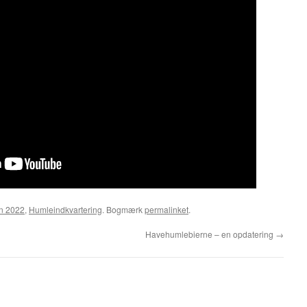
n 2022
,
Humleindkvartering
. Bogmærk
permalinket
.
Havehumlebierne – en opdatering
→