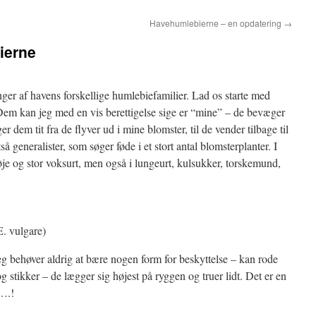
Havehumlebierne – en opdatering
→
ierne
ringer af havens forskellige humlebiefamilier. Lad os starte med
em kan jeg med en vis berettigelse sige er “mine” – de bevæger
er dem tit fra de flyver ud i mine blomster, til de vender tilbage til
så generalister, som søger føde i et stort antal blomsterplanter. I
je og stor voksurt, men også i lungeurt, kulsukker, torskemund,
. vulgare)
g behøver aldrig at bære nogen form for beskyttelse – kan rode
g stikker – de lægger sig højest på ryggen og truer lidt. Det er en
….!