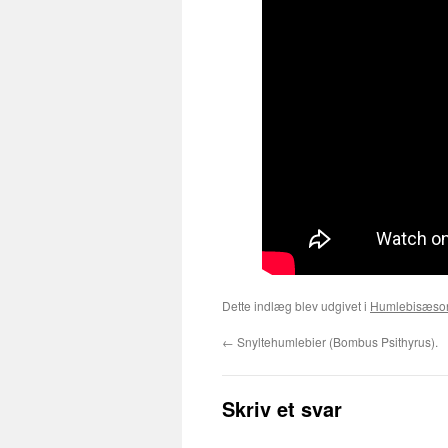
Dette indlæg blev udgivet i
Humlebisæso
←
Snyltehumlebier (Bombus Psithyrus).
Skriv et svar