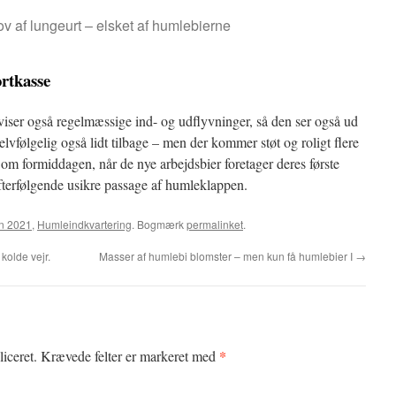
kov af lungeurt – elsket af humlebierne
ortkasse
 viser også regelmæssige ind- og udflyvninger, så den ser også ud
 selvfølgelig også lidt tilbage – men der kommer støt og roligt flere
t om formiddagen, når de nye arbejdsbier foretager deres første
fterfølgende usikre passage af humleklappen.
n 2021
,
Humleindkvartering
. Bogmærk
permalinket
.
kolde vejr.
Masser af humlebi blomster – men kun få humlebier I
→
*
iceret.
Krævede felter er markeret med