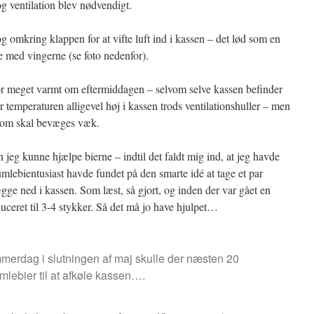
og ventilation blev nødvendigt.
 omkring klappen for at vifte luft ind i kassen – det lød som en
e med vingerne (se foto nedenfor).
for meget varmt om eftermiddagen – selvom selve kassen befinder
er temperaturen alligevel høj i kassen trods ventilationshuller – men
som skal bevæges væk.
 jeg kunne hjælpe bierne – indtil det faldt mig ind, at jeg havde
umlebientusiast havde fundet på den smarte idé at tage et par
gge ned i kassen. Som læst, så gjort, og inden der var gået en
educeret til 3-4 stykker. Så det må jo have hjulpet…
merdag i slutningen af maj skulle der næsten 20
mlebier til at afkøle kassen….