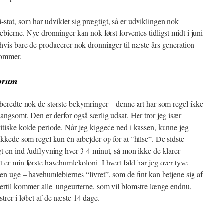
stat, som har udviklet sig prægtigt, så er udviklingen nok
ierne. Nye dronninger kan nok først forventes tidligst midt i juni
, hvis bare de producerer nok dronninger til næste års generation –
sommer.
torum
redte nok de største bekymringer – denne art har som regel ikke
angsomt. Den er derfor også særlig udsat. Her tror jeg især
itiske kolde periode. Når jeg kiggede ned i kassen, kunne jeg
kede som regel kun én arbejder op for at “hilse”. De sidste
t en ind-/udflyvning hver 3-4 minut, så mon ikke de klarer
 er min første havehumlekoloni. I hvert fald har jeg over tyve
f en uge – havehumlebiernes “livret”, som de fint kan betjene sig af
ertil kommer alle lungeurterne, som vil blomstre længe endnu,
rer i løbet af de næste 14 dage.