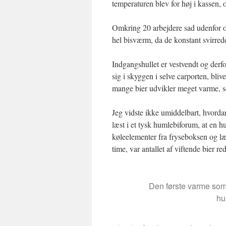
temperaturen blev for høj i kassen, 
Omkring 20 arbejdere sad udenfor og
hel bisværm, da de konstant svirred
Indgangshullet er vestvendt og der
sig i skyggen i selve carporten, bliv
mange bier udvikler meget varme, 
Jeg vidste ikke umiddelbart, hvordan
læst i et tysk humlebiforum, at en h
køleelementer fra fryseboksen og læ
time, var antallet af viftende bier r
Den første varme som
hu