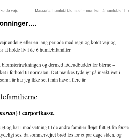
kolde vejr.
Masser af humlebi blomster – men kun få humlebier I
→
ronninger….
ejr endelig efter en lang periode med regn og koldt vejr og
 at holde liv i de 6 humlebifamilier.
i blomstertrækningen og dermed fødeudbuddet for bierne –
et i forhold til normalen. Det mærkes tydeligt på insektlivet i
om i år har jeg ikke set i min have i flere år.
lefamilierne
) i carportkasse.
pnorum
t og har i modsætning til de andre familier fløjet flittigt fra første
 tydeligt ses, da sommervejret brød løs for et par dage siden, og