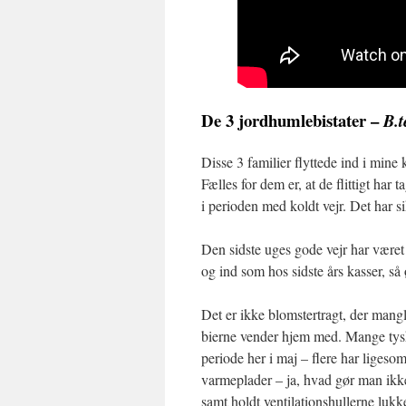
De 3 jordhumlebistater –
B.t
Disse 3 familier flyttede ind i mine
Fælles for dem er, at de flittigt har
i perioden med koldt vejr. Det har si
Den sidste uges gode vejr har været 
og ind som hos sidste års kasser, så ø
Det er ikke blomstertragt, der mangl
bierne vender hjem med. Mange tysk
periode her i maj – flere har liges
varmeplader – ja, hvad gør man ikke
samt holdt ventilationshullerne luk