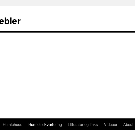
ebier
Humlehuse
Humleindkvartering
Litteratur og links
Videoer
About