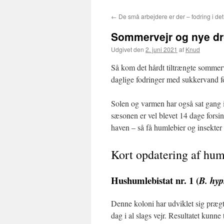
←
De små arbejdere er der – fodring i det 
Sommervejr og nye d
Udgivet den
2. juni 2021
af
Knud
Så kom det hårdt tiltrængte sommerv
daglige fodringer med sukkervand for
Solen og varmen har også sat gang 
sæsonen er vel blevet 14 dage forsink
haven – så få humlebier og insekter s
Kort opdatering af hum
Hushumlebistat nr. 1 (
B. hy
Denne koloni har udviklet sig prægtig
dag i al slags vejr. Resultatet kunne