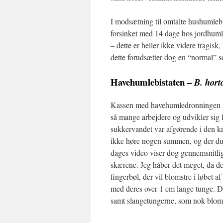
I modsætning til omtalte hushumlebi-
forsinket med 14 dage hos jordhumleb
– dette er heller ikke videre tragisk
dette forudsætter dog en “normal” 
Havehumlebistaten –
B. hor
Kassen med havehumledronningen be
så mange arbejdere og udvikler sig l
sukkervandet var afgørende i den kr
ikke høre nogen summen, og der duk
dages video viser dog gennemsnitlig
skærene. Jeg håber det meget, da det
fingerbøl, der vil blomstre i løbet a
med deres over 1 cm lange tunge. D
samt slangetungerne, som nok blomst