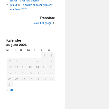
flyver – livet ved lågerne.
Knud
til
De bedste humlebi-planter i
min have 2020
Translate
Select Language
▼
Kalender
august 2026
M
Ti
O
To
F
L
S
1
2
3
4
5
6
7
8
9
10
11
12
13
14
15
16
17
18
19
20
21
22
23
24
25
26
27
28
29
30
31
« jun