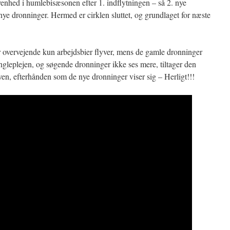
venhed i humlebisæsonen efter 1. indflytningen – så 2. nye
ye dronninger. Hermed er cirklen sluttet, og grundlaget for næste
vor overvejende kun arbejdsbier flyver, mens de gamle dronninger
 yngleplejen, og søgende dronninger ikke ses mere, tiltager den
n, efterhånden som de nye dronninger viser sig – Herligt!!!