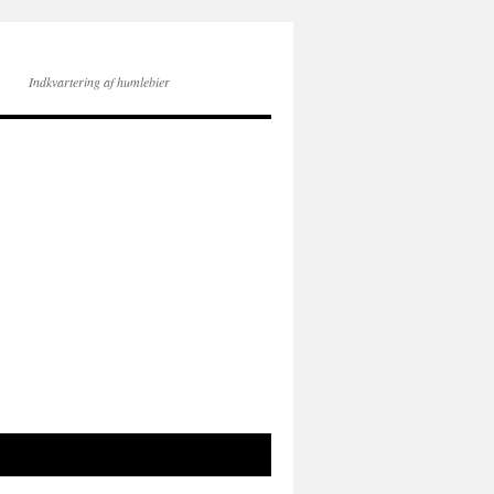
Indkvartering af humlebier