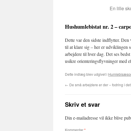
En lille s
Hushumlebistat nr. 2 – carp
Dette var den sidste indflytter. Den
til at klare sig – her er udviklingen
arbejdere til hver dag. Det ses beds
usikre orienteringsflyvninger med e
Dette indlæg blev udgivet i
Humlebisæso
←
De små arbejdere er der – fodring i det 
Skriv et svar
Din e-mailadresse vil ikke blive publ
Kommentar
*