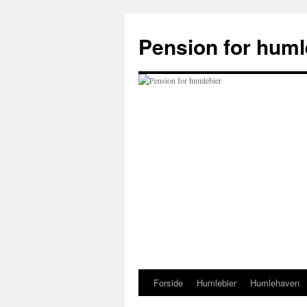
Hop
til
Pension for huml
indhold
Forside
Humlebier
Humlehaven