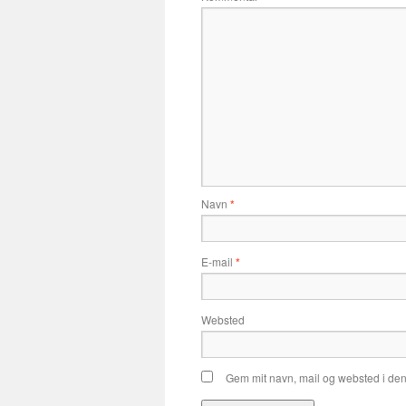
Navn
*
E-mail
*
Websted
Gem mit navn, mail og websted i de