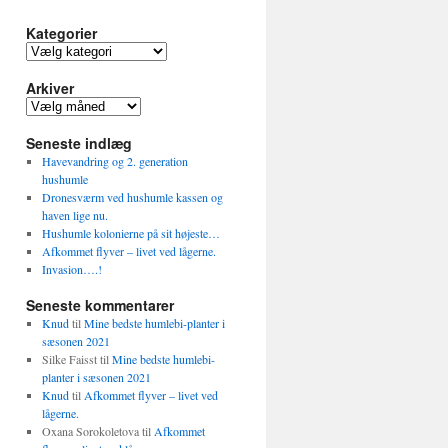
Kategorier
Kategorier
Arkiver
Arkiver
Seneste indlæg
Havevandring og 2. generation
hushumle
Dronesværm ved hushumle kassen og
haven lige nu.
Hushumle kolonierne på sit højeste…
Afkommet flyver – livet ved lågerne.
Invasion….!
Seneste kommentarer
Knud
til
Mine bedste humlebi-planter i
sæsonen 2021
Silke Faisst
til
Mine bedste humlebi-
planter i sæsonen 2021
Knud
til
Afkommet flyver – livet ved
lågerne.
Oxana Sorokoletova
til
Afkommet