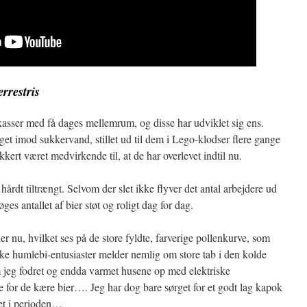
errestris
 kasser med få dages mellemrum, og disse har udviklet sig ens.
 taget imod sukkervand, stillet ud til dem i Lego-klodser flere gange
kkert været medvirkende til, at de har overlevet indtil nu.
hårdt tiltrængt. Selvom der slet ikke flyver det antal arbejdere ud
ges antallet af bier støt og roligt dag for dag.
er nu, hvilket ses på de store fyldte, farverige pollenkurve, som
e humlebi-entusiaster melder nemlig om store tab i den kolde
om jeg fodret og endda varmet husene op med elektriske
 for de kære bier…. Jeg har dog bare sørget for et godt lag kapok
ket i perioden…