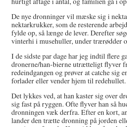
hurtigt aftage i antal, og familien gå i o
De nye dronninger vil mæske sig i nekta
nektarkrukker, som de resterende arbejd
fylde op, så længe de lever. Derefter sø
vinterhi i musehuller, under trærødder 
I de sidste par dage har jeg indtil flere 
dronerne/han-bierne utrætteligt flyver f
redeindgangen og prøver at catche sig e
forlader eller vender hjem til redehullet
Det lykkes ved, at han kaster sig over 
sig fast på ryggen. Ofte flyver han så h
dronningen væk derfra. Efter en kort, a
lander den trætte dronning på jorden elle