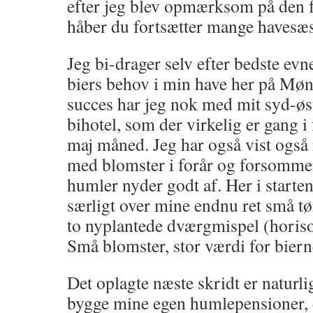
efter jeg blev opmærksom på den fo
håber du fortsætter mange havesæ
Jeg bi-drager selv efter bedste evne
biers behov i min have her på Møn
succes har jeg nok med mit syd-ø
bihotel, som der virkelig er gang i 
maj måned. Jeg har også vist også 
med blomster i forår og forsommer
humler nyder godt af. Her i starten
særligt over mine endnu ret små t
to nyplantede dværgmispel (horison
Små blomster, stor værdi for biern
Det oplagte næste skridt er naturli
bygge mine egen humlepensioner, e