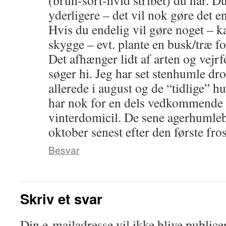
(brun-sort-hvid stribet) du har. Du
yderligere – det vil nok gøre det 
Hvis du endelig vil gøre noget – ka
skygge – evt. plante en busk/træ fo
Det afhænger lidt af arten og vejr
søger hi. Jeg har set stenhumle dr
allerede i august og de “tidlige” 
har nok for en dels vedkommende 
vinterdomicil. De sene agerhumlebi
oktober senest efter den første fros
Besvar
Skriv et svar
Din e-mailadresse vil ikke blive publicer