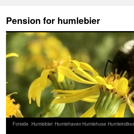
Hop
til
Pension for humlebier
indhold
Forside
Humlebier
Humlehaven
Humlehuse
Humleindkva