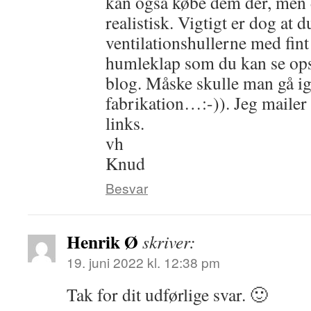
kan også købe dem der, men 
realistisk. Vigtigt er dog at d
ventilationshullerne med fint
humleklap som du kan se ops
blog. Måske skulle man gå i
fabrikation…:-)). Jeg mailer 
links.
vh
Knud
Besvar
Henrik Ø
skriver:
19. juni 2022 kl. 12:38 pm
Tak for dit udførlige svar. 🙂