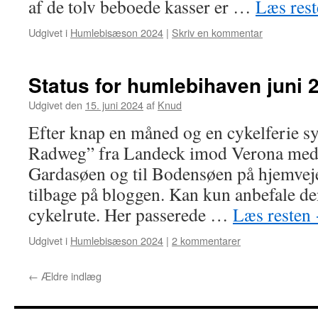
af de tolv beboede kasser er …
Læs res
Udgivet i
Humlebisæson 2024
|
Skriv en kommentar
Status for humlebihaven juni 2
Udgivet den
15. juni 2024
af
Knud
Efter knap en måned og en cykelferie s
Radweg” fra Landeck imod Verona med e
Gardasøen og til Bodensøen på hjemvej
tilbage på bloggen. Kan kun anbefale de
cykelrute. Her passerede …
Læs resten
Udgivet i
Humlebisæson 2024
|
2 kommentarer
←
Ældre indlæg