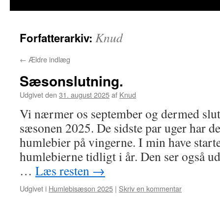
Knud
Forfatterarkiv:
←
Ældre indlæg
Sæsonslutning.
Udgivet den
31. august 2025
af
Knud
Vi nærmer os september og dermed slut
sæsonen 2025. De sidste par uger har de
humlebier på vingerne. I min have start
humlebierne tidligt i år. Den ser også ud t
…
Læs resten
→
Udgivet i
Humlebisæson 2025
|
Skriv en kommentar