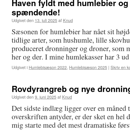
Haven fyldt med humlebier og
spændende!
Udgivet den
13. juli 2025
af
Knud
Sæsonen for humlebier har nået sit høj
tidlige arter, som hushumle, lille skov
produceret dronninger og droner, som m
her og der. I mine humlekasser har 3 u
Udgivet i
Humlebisæson 2022
,
Humlebisæson 2025
|
Skriv en 
Rovdyrangreb og nye dronnin
Udgivet den
9. juni 2025
af
Knud
Det sidste indlæg ligger over en måned 
overskriften antyder, er der sket en hel d
mig starte med det mest dramatiske førs