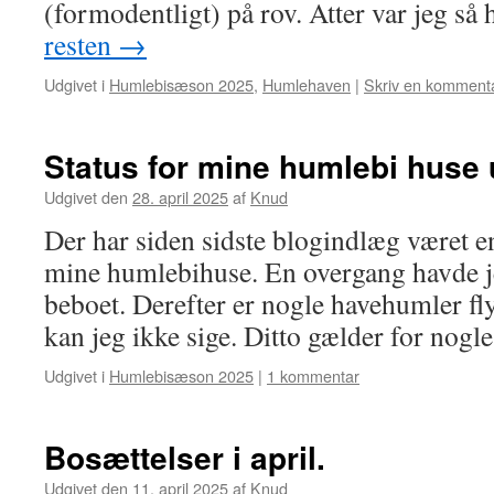
(formodentligt) på rov. Atter var jeg så
resten
→
Udgivet i
Humlebisæson 2025
,
Humlehaven
|
Skriv en komment
Status for mine humlebi huse u
Udgivet den
28. april 2025
af
Knud
Der har siden sidste blogindlæg været e
mine humlebihuse. En overgang havde j
beboet. Derefter er nogle havehumler fly
kan jeg ikke sige. Ditto gælder for nog
Udgivet i
Humlebisæson 2025
|
1 kommentar
Bosættelser i april.
Udgivet den
11. april 2025
af
Knud