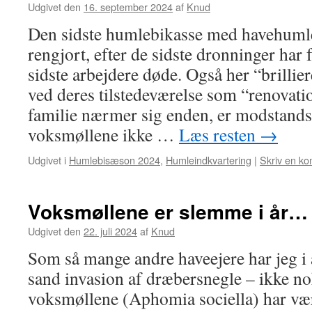
Udgivet den
16. september 2024
af
Knud
Den sidste humlebikasse med havehumler
rengjort, efter de sidste dronninger har 
sidste arbejdere døde. Også her “brilli
ved deres tilstedeværelse som “renovati
familie nærmer sig enden, er modstands
voksmøllene ikke …
Læs resten
→
Udgivet i
Humlebisæson 2024
,
Humleindkvartering
|
Skriv en k
Voksmøllene er slemme i år…
Udgivet den
22. juli 2024
af
Knud
Som så mange andre haveejere har jeg i 
sand invasion af dræbersnegle – ikke n
voksmøllene (Aphomia sociella) har vær