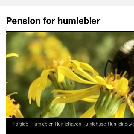
Hop
til
Pension for humlebier
indhold
Forside
Humlebier
Humlehaven
Humlehuse
Humleindkva