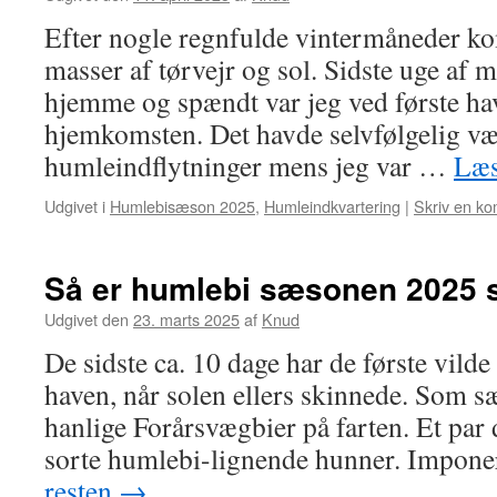
Efter nogle regnfulde vintermåneder k
masser af tørvejr og sol. Sidste uge af m
hjemme og spændt var jeg ved første ha
hjemkomsten. Det havde selvfølgelig være
humleindflytninger mens jeg var …
Læs
Udgivet i
Humlebisæson 2025
,
Humleindkvartering
|
Skriv en k
Så er humlebi sæsonen 2025 s
Udgivet den
23. marts 2025
af
Knud
De sidste ca. 10 dage har de første vilde 
haven, når solen ellers skinnede. Som sæ
hanlige Forårsvægbier på farten. Et par d
sorte humlebi-lignende hunner. Impone
resten
→