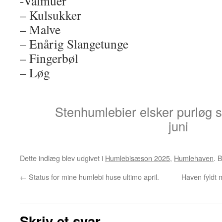
-Valmuer
– Kulsukker
– Malve
– Enårig Slangetunge
– Fingerbøl
– Løg
Stenhumlebier elsker purløg s
juni
Dette indlæg blev udgivet i
Humlebisæson 2025
,
Humlehaven
. 
←
Status for mine humlebi huse ultimo april.
Haven fyldt
Skriv et svar