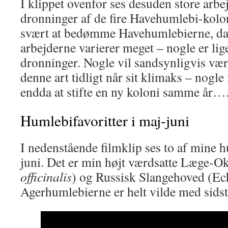
I klippet ovenfor ses desuden store arbe
dronninger af de fire Havehumlebi-koloni
svært at bedømme Havehumlebierne, da 
arbejderne varierer meget – nogle er lig
dronninger. Nogle vil sandsynligvis vær
denne art tidligt når sit klimaks – nogl
endda at stifte en ny koloni samme år…
Humlebifavoritter i maj-juni
I nedenstående filmklip ses to af mine h
juni. Det er min højt værdsatte Læge-O
officinalis
) og Russisk Slangehoved (Ec
Agerhumlebierne er helt vilde med sids