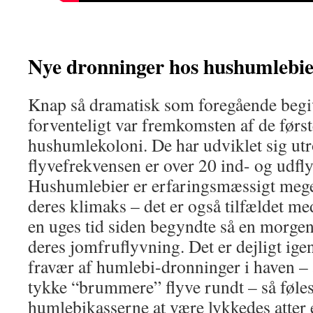
Nye dronninger hos hushumlebi
Knap så dramatisk som foregående beg
forventeligt var fremkomsten af de førs
hushumlekoloni. De har udviklet sig utr
flyvefrekvensen er over 20 ind- og udfl
Hushumlebier er erfaringsmæssigt meget 
deres klimaks – det er også tilfældet me
en uges tid siden begyndte så en morgen
deres jomfruflyvning. Det er dejligt igen
fravær af humlebi-dronninger i haven – 
tykke “brummere” flyve rundt – så føl
humlebikasserne at være lykkedes atter 