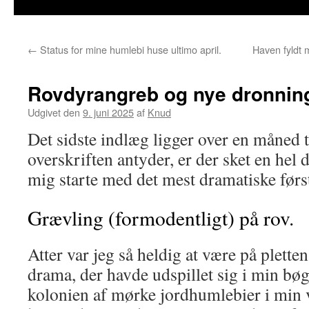
←
Status for mine humlebi huse ultimo april.
Haven fyldt
Rovdyrangreb og nye dronnin
Udgivet den
9. juni 2025
af
Knud
Det sidste indlæg ligger over en måned 
overskriften antyder, er der sket en hel d
mig starte med det mest dramatiske førs
Grævling (formodentligt) på rov.
Atter var jeg så heldig at være på plette
drama, der havde udspillet sig i min b
kolonien af mørke jordhumlebier i min