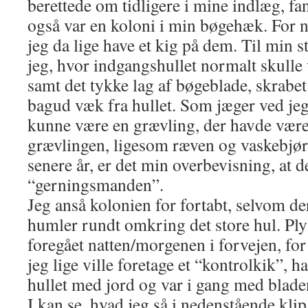
berettede om tidligere i mine indlæg, fan
også var en koloni i min bøgehæk. For n
jeg da lige have et kig på dem. Til min s
jeg, hvor indgangshullet normalt skulle 
samt det tykke lag af bøgeblade, skrabe
bagud væk fra hullet. Som jæger ved jeg
kunne være en grævling, der havde været
grævlingen, ligesom ræven og vaskebjør
senere år, er det min overbevisning, at 
“gerningsmanden”.
Jeg anså kolonien for fortabt, selvom de
humler rundt omkring det store hul. Pl
foregået natten/morgenen i forvejen, for
jeg lige ville foretage et “kontrolkik”, 
hullet med jord og var i gang med bladen
I kan se, hvad jeg så i nedenstående kl