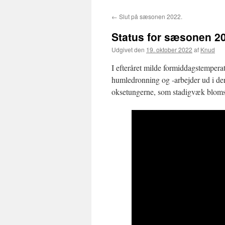
←
Slut på sæsonen 2022.
Status for sæsonen 2
Udgivet den
19. oktober 2022
af
Knud
I efteråret milde formiddagstempera
humledronning og -arbejder ud i d
oksetungerne, som stadigvæk blomstre