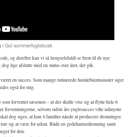
g i Gul sommerfuglebusk
 gode, og derefter kan vi så længselsfuldt se frem til de nye
 dog lige afslutte med en status over året, der gik.
e været en succes. Som mange rutinerede humlebientusiaster siger
ledes også for mig.
som forventet sæsonen – at der skulle vise sig at flytte hele 6
er forventningerne, selvom sidste års ynglesucces ville udmynte
t skal dog siges, at kun 4 familier nåede at producere dronninger.
viste sig at være for udsat. Både en gedehamsedronning samt
meget for den.