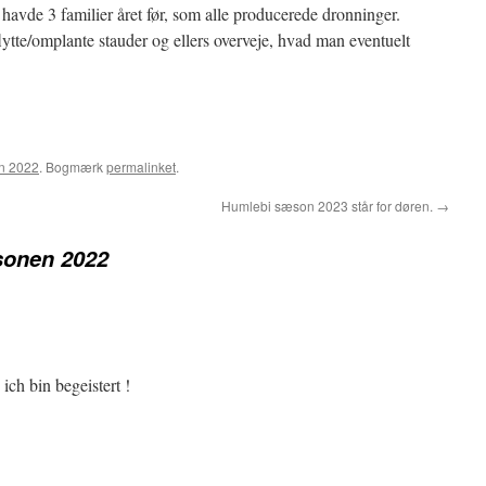
eg havde 3 familier året før, som alle producerede dronninger.
flytte/omplante stauder og ellers overveje, hvad man eventuelt
n 2022
. Bogmærk
permalinket
.
Humlebi sæson 2023 står for døren.
→
sonen 2022
ich bin begeistert !