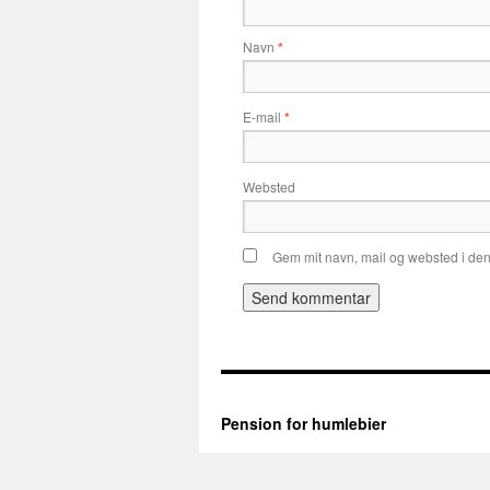
Navn
*
E-mail
*
Websted
Gem mit navn, mail og websted i de
Pension for humlebier