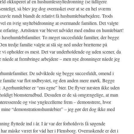
æld okkuperet af en hushumlesnyltedronning (se tidligere
enteligt, så blev jeg dog overrasket over at se en hel sværm
ravle rundt blandt de relativt få hushumlebiarbejdere. Trods
vel en ivrig snyltebidronning at overmande familien. Det valgte
e erfaring. Artslisten var blevet udvidet med endnu en humlebiart!
 3 havehumlebifamilier. To meget succesfulde familier, der begge
en tredje familie valgte at slå sig ned under brætterne på
vor vi opholder os mest. Det var underholdende og uden scener, da
e nåede at frembringe arbejdere – men nye dronninger nåede jeg
erhumlefamilier. De udviklede sig begge succesfuldt, omend i
e familie var flot rødbrystet, og den anden mere mørk. Begge
. Agerhumlebier er “ens egne” bier. De flyver næsten ikke uden
igholdigt blomsterudbud. Desuden er de så omgængelige, at man
nteresserede og vise ynglecellerne frem – demonstrere, hvor
ige mine “demonstrationshumlebier” – jeg gør det dog ikke med
ng flyttede ind i år. I år var der forholdsvis få søgende
 har måske været for våd her i Flensborg. Overraskende er det i