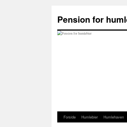
Hop
til
Pension for huml
indhold
Forside
Humlebier
Humlehaven