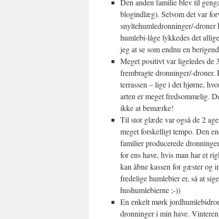
Den anden familie blev til geng
blogindlæg). Selvom det var forv
snyltehumledronninger/-droner k
humlebi-låge lykkedes det allige
jeg at se som endnu en berigend
Meget positivt var ligeledes de
frembragte dronninger/-droner. D
terrassen – lige i det hjørne, h
arten er meget fredsommelig. D
ikke at bemærke!
Til stor glæde var også de 2 ag
meget forskelligt tempo. Den en
familier producerede dronninger
for ens have, hvis man har et r
kan åbne kassen for gæster og i
fredelige humlebier er, så at s
hushumlebierne ;-))
En enkelt mørk jordhumlebidronni
dronninger i min have. Vinteren