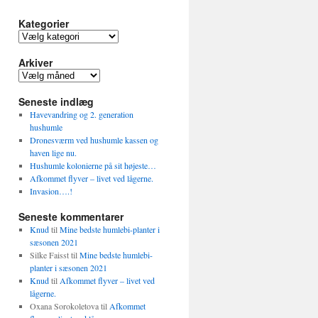
Kategorier
Kategorier
Arkiver
Arkiver
Seneste indlæg
Havevandring og 2. generation
hushumle
Dronesværm ved hushumle kassen og
haven lige nu.
Hushumle kolonierne på sit højeste…
Afkommet flyver – livet ved lågerne.
Invasion….!
Seneste kommentarer
Knud
til
Mine bedste humlebi-planter i
sæsonen 2021
Silke Faisst
til
Mine bedste humlebi-
planter i sæsonen 2021
Knud
til
Afkommet flyver – livet ved
lågerne.
Oxana Sorokoletova
til
Afkommet