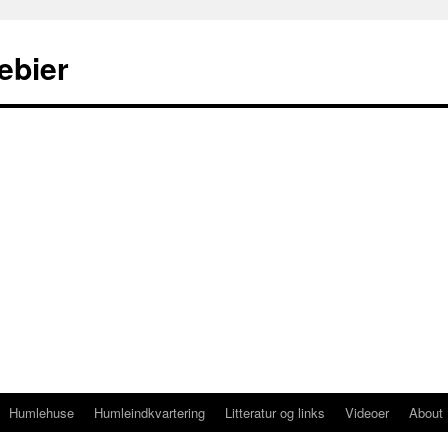
ebier
Humlehuse
Humleindkvartering
Litteratur og links
Videoer
About