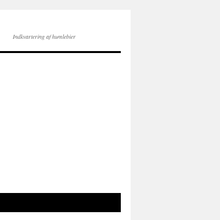
Indkvartering af humlebier