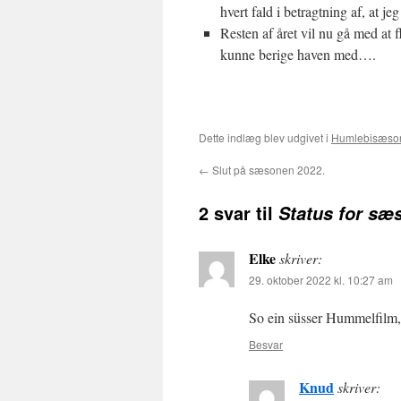
hvert fald i betragtning af, at j
Resten af året vil nu gå med at 
kunne berige haven med….
Dette indlæg blev udgivet i
Humlebisæso
←
Slut på sæsonen 2022.
2 svar til
Status for sæ
Elke
skriver:
29. oktober 2022 kl. 10:27 am
So ein süsser Hummelfilm, 
Besvar
Knud
skriver: