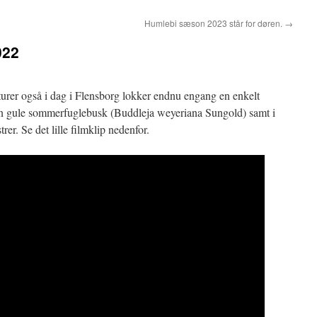
Humlebi sæson 2023 står for døren.
→
022
turer også i dag i Flensborg lokker endnu engang en enkelt
en gule sommerfuglebusk (Buddleja weyeriana Sungold) samt i
r. Se det lille filmklip nedenfor.