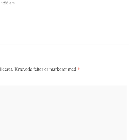
 11:56 am
*
iceret.
Krævede felter er markeret med