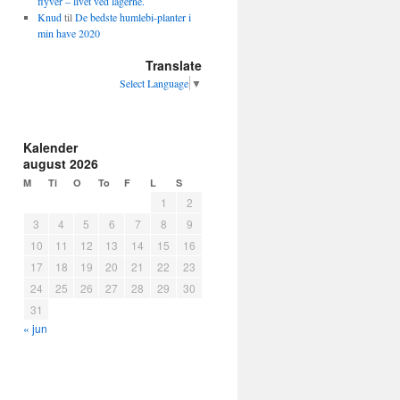
flyver – livet ved lågerne.
Knud
til
De bedste humlebi-planter i
min have 2020
Translate
Select Language
▼
Kalender
august 2026
M
Ti
O
To
F
L
S
1
2
3
4
5
6
7
8
9
10
11
12
13
14
15
16
17
18
19
20
21
22
23
24
25
26
27
28
29
30
31
« jun