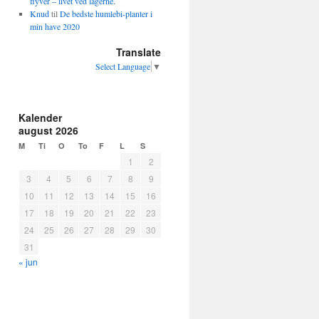
flyver – livet ved lågerne.
Knud
til
De bedste humlebi-planter i
min have 2020
Translate
Select Language
▼
Kalender
august 2026
M
Ti
O
To
F
L
S
1
2
3
4
5
6
7
8
9
10
11
12
13
14
15
16
17
18
19
20
21
22
23
24
25
26
27
28
29
30
31
« jun