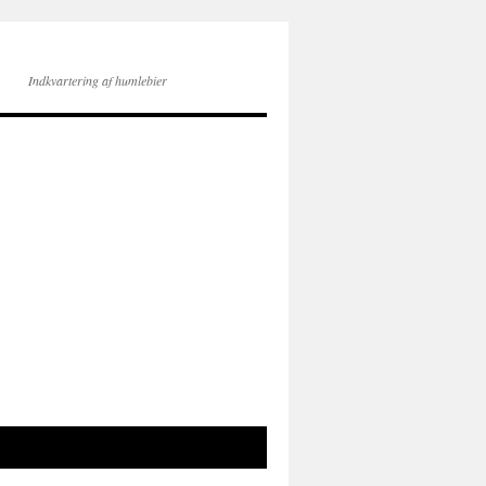
Indkvartering af humlebier