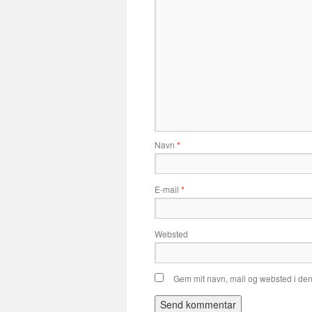
Navn
*
E-mail
*
Websted
Gem mit navn, mail og websted i de