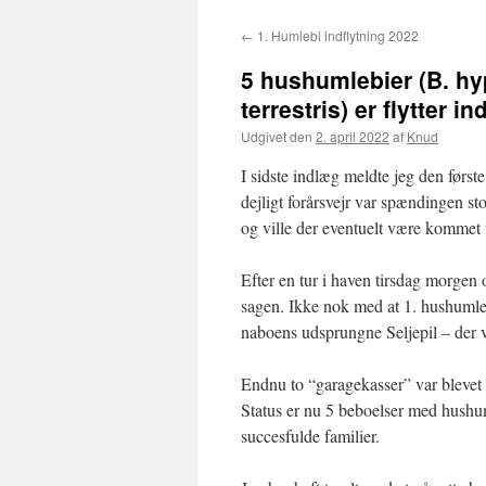
←
1. Humlebi indflytning 2022
5 hushumlebier (B. hy
terrestris) er flytter ind
Udgivet den
2. april 2022
af
Knud
I sidste indlæg meldte jeg den første
dejligt forårsvejr var spændingen s
og ville der eventuelt være kommet fl
Efter en tur i haven tirsdag morgen
sagen. Ikke nok med at 1. hushumleb
naboens udsprungne Seljepil – der 
Endnu to “garagekasser” var blevet 
Status er nu 5 beboelser med hushuml
succesfulde familier.