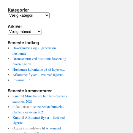
Kategorier
Kategorier
Arkiver
Arkiver
Seneste indlæg
Havevandring og 2. generation
hushumle
Dronesværm ved hushumle kassen og
haven lige nu.
Hushumle kolonierne på sit højeste…
Afkommet flyver – livet ved lågerne.
Invasion….!
Seneste kommentarer
Knud
til
Mine bedste humlebi-planter i
sæsonen 2021
Silke Faisst
til
Mine bedste humlebi-
planter i sæsonen 2021
Knud
til
Afkommet flyver – livet ved
lågerne.
Oxana Sorokoletova
til
Afkommet