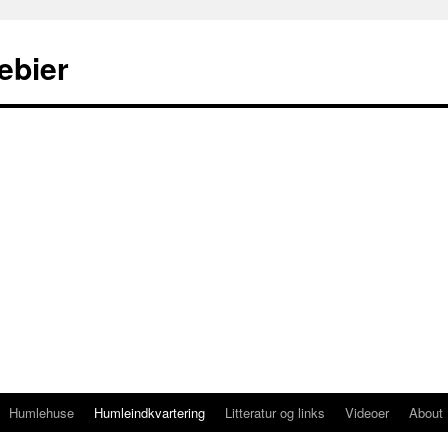
ebier
Humlehuse
Humleindkvartering
Litteratur og links
Videoer
About