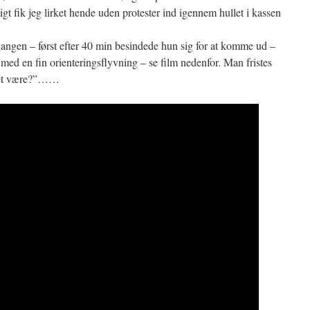
gt fik jeg lirket hende uden protester ind igennem hullet i kassen
dgangen – først efter 40 min besindede hun sig for at komme ud –
 med en fin orienteringsflyvning – se film nedenfor. Man fristes
 det være?”……