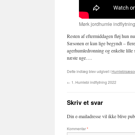
Mørk jordhumle indflytnin
Resten af eftermiddagen fløj hun nu
Sæsonen er kun lige begyndt – fler
agerhumledronning og enkelte lille 
næste uge….
Dette indlæg blev udgivet i
Humlebisæso
←
1. Humlebi indflytning 2022
Skriv et svar
Din e-mailadresse vil ikke blive publ
Kommentar
*