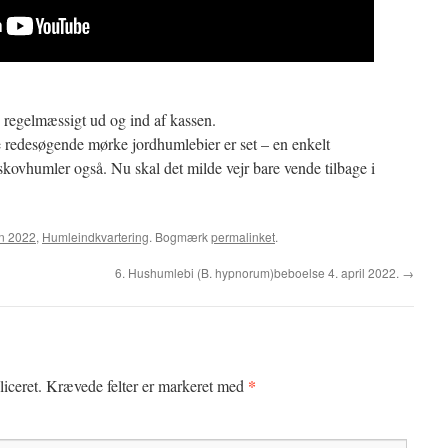
g
 regelmæssigt ud og ind af kassen.
e redesøgende mørke jordhumlebier er set – en enkelt
skovhumler også. Nu skal det milde vejr bare vende tilbage i
n 2022
,
Humleindkvartering
. Bogmærk
permalinket
.
6. Hushumlebi (B. hypnorum)beboelse 4. april 2022.
→
*
iceret.
Krævede felter er markeret med