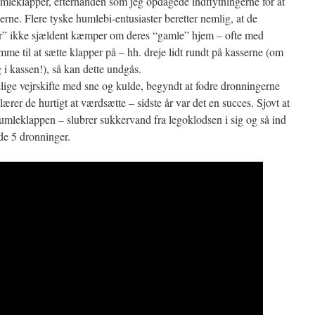
humleklapper, efterhånden som jeg opdagede indflytningerne for at
ne. Flere tyske humlebi-entusiaster beretter nemlig, at de
” ikke sjældent kæmper om deres “gamle” hjem – ofte med
me til at sætte klapper på – hh. dreje lidt rundt på kasserne (om
 i kassen!), så kan dette undgås.
lige vejrskifte med sne og kulde, begyndt at fodre dronningerne
ærer de hurtigt at værdsætte – sidste år var det en succes. Sjovt at
 humleklappen – slubrer sukkervand fra legoklodsen i sig og så ind
de 5 dronninger.