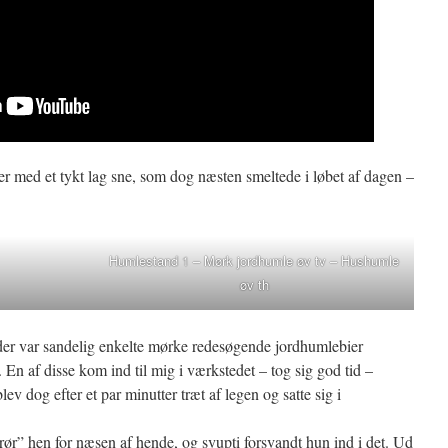
er med et tykt lag sne, som dog næsten smeltede i løbet af dagen –
Humlestand 1 – Mørk jordhumle øv tv – Hushumle
øv th
der var sandelig enkelte mørke redesøgende jordhumlebier
En af disse kom ind til mig i værkstedet – tog sig god tid –
lev dog efter et par minutter træt af legen og satte sig i
prør” hen for næsen af hende, og svupti forsvandt hun ind i det. Ud