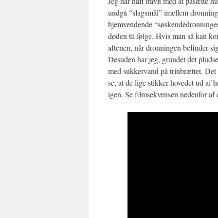
Jeg har haft travlt med at påsætte 
undgå “slagsmål” imellem dronninger
hjemvendende “søskendedronninger
døden til følge. Hvis man så kan kom
aftenen, når dronningen befinder sig
Desuden har jeg, grundet det pludse
med sukkervand på trinbrættet. Det l
se, at de lige stikker hovedet ud af
igen. Se filmsekvensen nedenfor af 