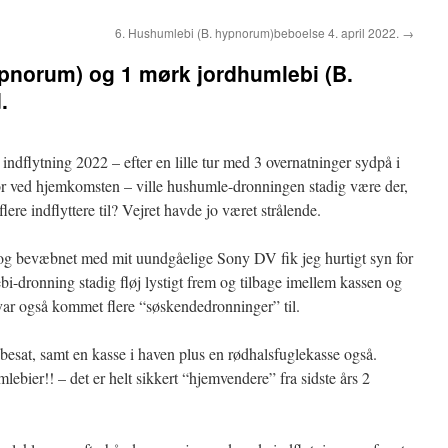
6. Hushumlebi (B. hypnorum)beboelse 4. april 2022.
→
pnorum) og 1 mørk jordhumlebi (B.
.
 indflytning 2022 – efter en lille tur med 3 overnatninger sydpå i
tor ved hjemkomsten – ville hushumle-dronningen stadig være der,
ere indflyttere til? Vejret havde jo været strålende.
 og bevæbnet med mit uundgåelige Sony DV fik jeg hurtigt syn for
i-dronning stadig fløj lystigt frem og tilbage imellem kassen og
var også kommet flere “søskendedronninger” til.
besat, samt en kasse i haven plus en rødhalsfuglekasse også.
ebier!! – det er helt sikkert “hjemvendere” fra sidste års 2