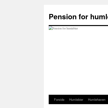
Hop
til
Pension for huml
indhold
Forside
Humlebier
Humlehaven