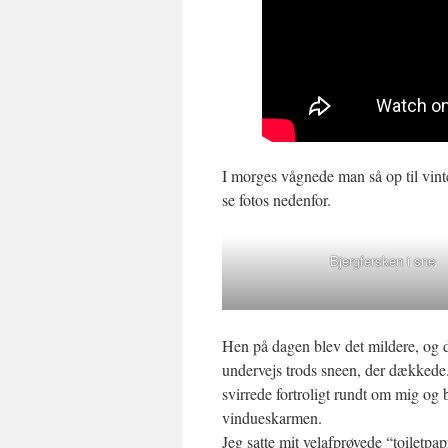
I morges vågnede man så op til vint
se fotos nedenfor.
Bjergfersken i sne
Hen på dagen blev det mildere, og 
undervejs trods sneen, der dækkede. 
svirrede fortroligt rundt om mig og b
vindueskarmen.
Jeg satte mit velafprøvede “toiletpa