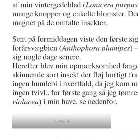
af min vintergedeblad (
Lonicera purpus
mange knopper og enkelte blomster. Den
magnet på de omtalte insekter.
Sent på formiddagen viste den første si
forårsvægbien (
Anthophora plumipes
) 
sig nogle dage senere.
Herefter blev min opmærksomhed fanget 
skinnende sort insekt der fløj hurtigt fra
ingen humlebi i hvertfald, da jeg kom n
ingen tvivl.. for første gang så jeg tømre
violacea
) i min have, se nedenfor.
Tømrerbi