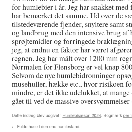
for humlebier i år. Jeg har snakket med 
har bemærket det samme. Ud over de sæd
tilstedeværende fjender, snyltere samt s
og landbrug med den intensive brug af 
sprøjtemidler og forringede braklægning
jeg, at endnu en faktor har været afgøre
regnen. Jeg har målt over 1200 mm regn
Normalen for Flensborg er vel knap 8
Selvom de nye humlebidronninger opsøg
musehuller, hække etc., hvor risikoen f
mindre, er det ikke udelukket, at mange 
gået til ved de massive oversvømmelser o
Dette indlæg blev udgivet i
Humlebisæson 2024
. Bogmærk
perm
←
Fulde huse i den ene humlestand.