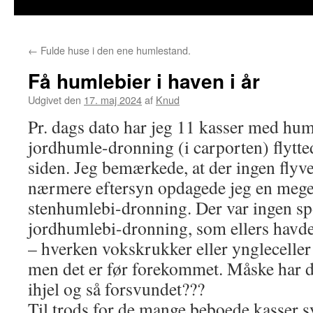
←
Fulde huse i den ene humlestand.
Få humlebier i haven i år
Udgivet den
17. maj 2024
af
Knud
Pr. dags dato har jeg 11 kasser med hum
jordhumle-dronning (i carporten) flytted
siden. Jeg bemærkede, at der ingen flyve
nærmere eftersyn opdagede jeg en meget
stenhumlebi-dronning. Der var ingen sp
jordhumlebi-dronning, som ellers havde 
– hverken vokskrukker eller yngleceller
men det er før forekommet. Måske har 
ihjel og så forsvundet???
Til trods for de mange beboede kasser 