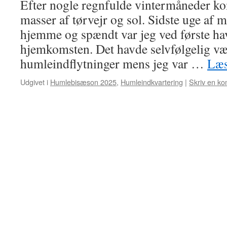
Efter nogle regnfulde vintermåneder k
masser af tørvejr og sol. Sidste uge af m
hjemme og spændt var jeg ved første ha
hjemkomsten. Det havde selvfølgelig være
humleindflytninger mens jeg var …
Læs
Udgivet i
Humlebisæson 2025
,
Humleindkvartering
|
Skriv en k