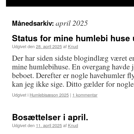
april 2025
Månedsarkiv:
Status for mine humlebi huse u
Udgivet den
28. april 2025
af
Knud
Der har siden sidste blogindlæg været e
mine humlebihuse. En overgang havde j
beboet. Derefter er nogle havehumler fly
kan jeg ikke sige. Ditto gælder for nog
Udgivet i
Humlebisæson 2025
|
1 kommentar
Bosættelser i april.
Udgivet den
11. april 2025
af
Knud